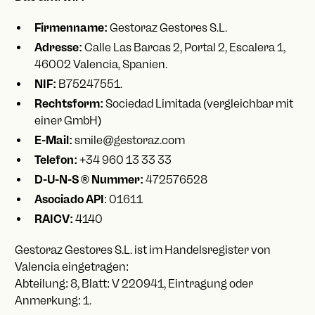
Firmenname:
Gestoraz Gestores S.L.
Adresse:
Calle Las Barcas 2, Portal 2, Escalera 1,
46002 Valencia, Spanien.
NIF:
B75247551.
Rechtsform:
Sociedad Limitada (vergleichbar mit
einer GmbH)
E-Mail:
smile@gestoraz.com
Telefon:
+34 960 13 33 33
D-U-N-S ® Nummer:
472576528
Asociado API
: 01611
RAICV:
4140
Gestoraz Gestores S.L. ist im Handelsregister von
Valencia eingetragen:
Abteilung: 8, Blatt: V 220941, Eintragung oder
Anmerkung: 1.