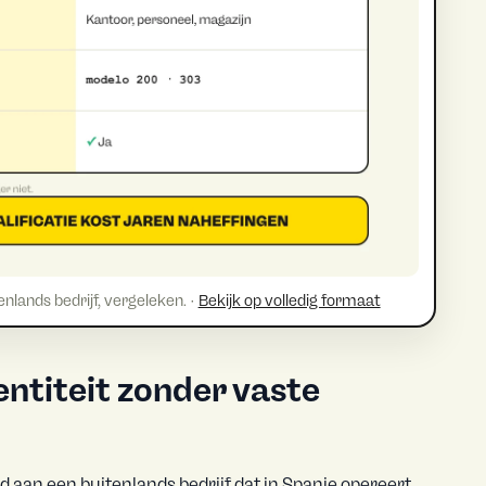
nlands bedrijf, vergeleken. ·
Bekijk op volledig formaat
entiteit zonder vaste
d aan een buitenlands bedrijf dat in Spanje opereert