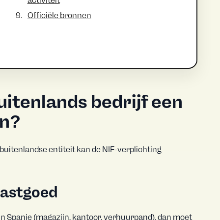
activiteit
Officiële bronnen
itenlands bedrijf een
en?
uitenlandse entiteit kan de NIF-verplichting
vastgoed
 in Spanje (magazijn, kantoor, verhuurpand), dan moet