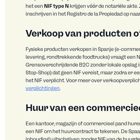
het een
NIF type N
krijgen vóór de notariële akte.
inschrijven in het Registro de la Propiedad op n
Verkoop van producten of
Fysieke producten verkopen in Spanje (e-commer
levering, rondtrekkende foodtrucks) vraagt een N
Grensoverschrijdende B2C zonder lokale opslag i
Stop-Shop) dat geen NIF vereist, maar zodra er een
het NIF verplicht. Voor meer over verkoopverplic
verplichtingen
.
Huur van een commercie
Een kantoor, magazijn of commercieel pand huren 
een NIF om het huurcontract te tekenen. De Spaa
inhouding) uitschrijven zonder NIF van de huurde