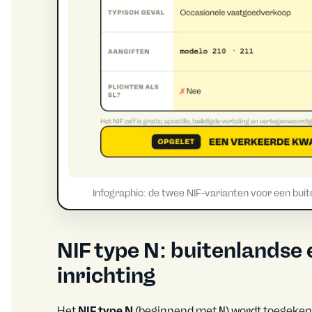
Infographic: de twee NIF-varianten voor een buite
NIF type N: buitenlandse 
inrichting
Het
NIF type N
(beginnend met
N
) wordt toegeken