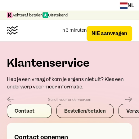
NL
Achteraf betalen
Uitstekend
In 3 minuten
NIE aanvragen
Klantenservice
Heb je een vraag of kom je ergens niet uit? Kies een
onderwerp voor meer informatie.
Scroll voor onderwerpen
Contact
Bestellen/betalen
Verz
Contact opnemen