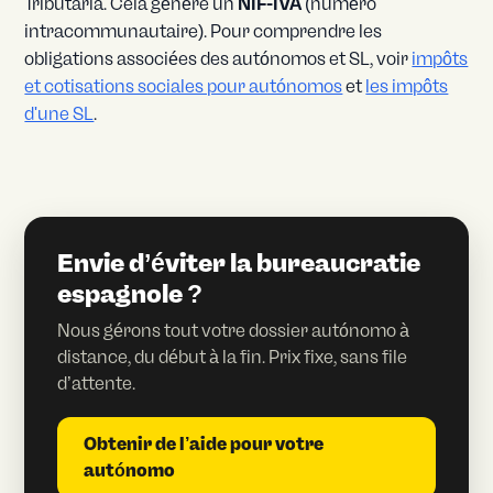
Tributaria. Cela génère un
NIF-IVA
(numéro
intracommunautaire). Pour comprendre les
obligations associées des autónomos et SL, voir
impôts
et cotisations sociales pour autónomos
et
les impôts
d'une SL
.
Envie d’éviter la bureaucratie
espagnole ?
Nous gérons tout votre dossier autónomo à
distance, du début à la fin. Prix fixe, sans file
d’attente.
Obtenir de l’aide pour votre
autónomo