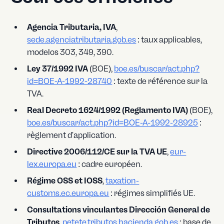
Agencia Tributaria, IVA
,
sede.agenciatributaria.gob.es
: taux applicables,
modelos 303, 349, 390.
Ley 37/1992 IVA
(BOE),
boe.es/buscar/act.php?
id=BOE-A-1992-28740
: texte de référence sur la
TVA.
Real Decreto 1624/1992 (Reglamento IVA)
(BOE),
boe.es/buscar/act.php?id=BOE-A-1992-28925
:
règlement d'application.
Directive 2006/112/CE sur la TVA UE
,
eur-
lex.europa.eu
: cadre européen.
Régime OSS et IOSS
,
taxation-
customs.ec.europa.eu
: régimes simplifiés UE.
Consultations vinculantes Dirección General de
Tributos
,
petete.tributos.hacienda.gob.es
: base de