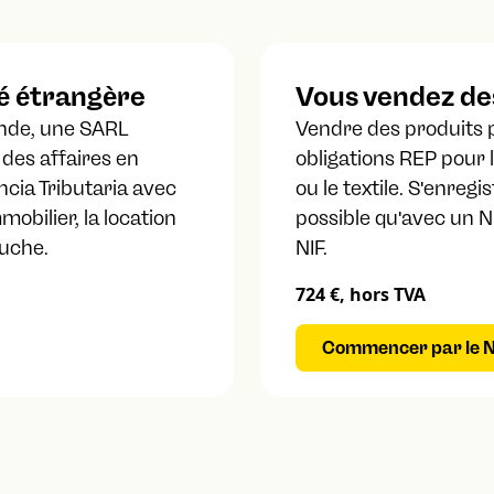
é étrangère
Vous vendez de
nde, une SARL
Vendre des produits 
 des affaires en
obligations REP pour l
ncia Tributaria avec
ou le textile. S'enreg
mobilier, la location
possible qu'avec un 
auche.
NIF.
724 €, hors TVA
Commencer par le N