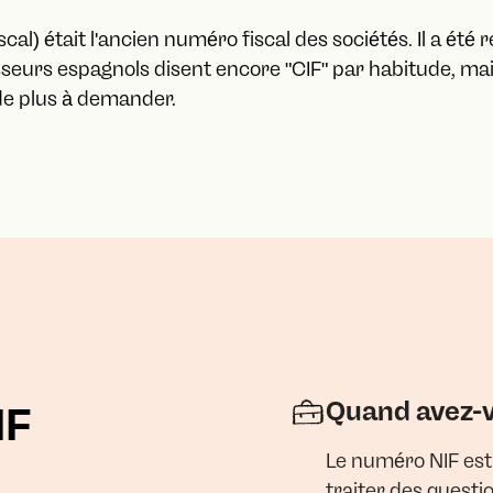
iscal) était l'ancien numéro fiscal des sociétés. Il a ét
eurs espagnols disent encore "CIF" par habitude, mais
n de plus à demander.
Quand avez-v
IF
Le numéro NIF est
traiter des questio