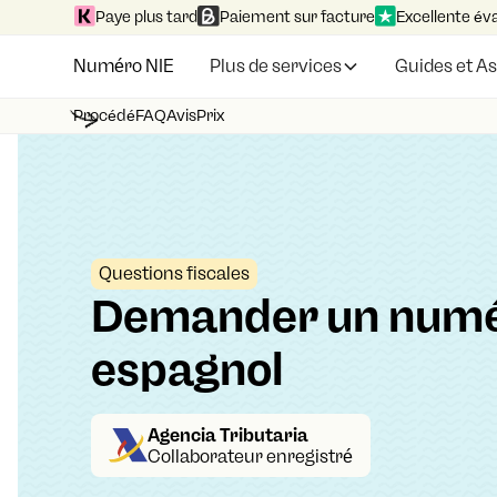
Paye plus tard
Paiement sur facture
Excellente év
Numéro NIE
Plus de services
Guides et A
Procédé
FAQ
Avis
Prix
Questions fiscales
Demander un numé
espagnol
Agencia Tributaria
Collaborateur enregistré