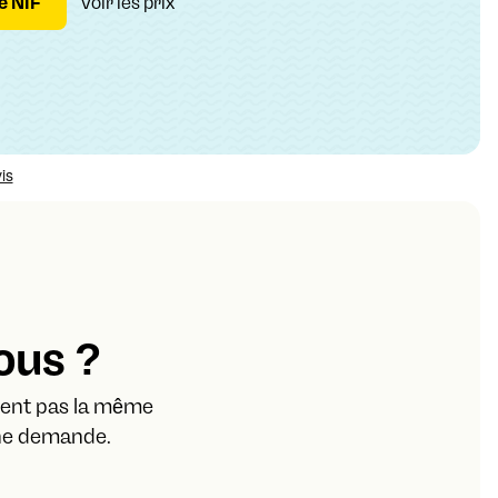
e NIF
Voir les prix
ous ?
ûtent pas la même
nne demande.