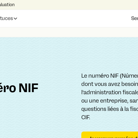
aluation
Ser
stuces
Le numéro NIF (Número
ro NIF
dont vous avez besoi
l'administration fisca
ou une entreprise, san
questions liées à la f
CIF.