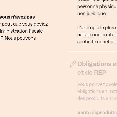
personne physique
non juridique.
 vous n'avez pas
e peut que vous deviez
L'exemple le plus
dministration fiscale
celui d'une entité
NIF. Nous pouvons
souhaite acheter 
Obligations 
et de REP
Vous pouvez avoir
obligations en ma
des produits en E
Vente deproduits