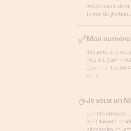
responsable de la 
forme de gestion 
Mon numéro N
Il se peut que vou
l'A.E.A.T. (l'admini
également votre N
vous.
Je veux un N
L'entité étrangèr
NIF (Número de Ide
nécessaire pour to