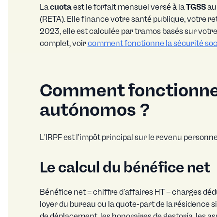
La
cuota
est le forfait mensuel versé à la
TGSS
au 
(RETA). Elle finance votre santé publique, votre 
2023, elle est calculée par tramos basés sur vot
complet, voir
comment fonctionne la sécurité soc
Comment fonctionne l
autónomos ?
L'IRPF est l'impôt principal sur le revenu personnel 
Le calcul du bénéfice net
Bénéfice net = chiffre d'affaires HT − charges dédu
loyer du bureau ou la quote-part de la résidence si 
de déplacement, les honoraires de gestoría, les a