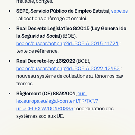
maladie, congés.
SEPE, Servicio Público de Empleo Estatal
,
sepe.es
: allocations chômage et emploi.
Real Decreto Legislativo 8/2015 (Ley General de
la Seguridad Social)
(BOE),
boe.es/buscar/act.php?id=BOE-A-2015-11724
:
texte de référence.
Real Decreto-ley 13/2022
(BOE),
boe.es/buscar/act.php?id=BOE-A-2022-12482
:
nouveau système de cotisations autónomos par
tramos.
Règlement (CE) 883/2004
,
eur-
lex.europa.eu/legal-content/FR/TXT/?
uri=CELEX:32004R0883
: coordination des
systèmes sociaux UE.